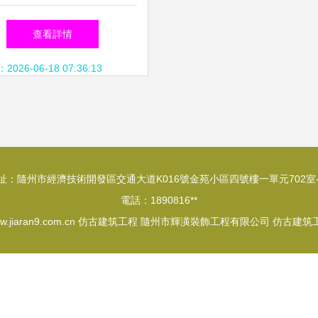
亭長廊防腐護欄座椅與吳
查看詳情
王靠 |
26-06-18 07:36:13
址：隨州市經濟技術開發區交通大道K016號金苑小區四號樓一單元702室-
電話：1890816**
w.jiaran9.com.cn
仿古建筑工程
隨州市輝潢裝飾工程有限公司
仿古建筑