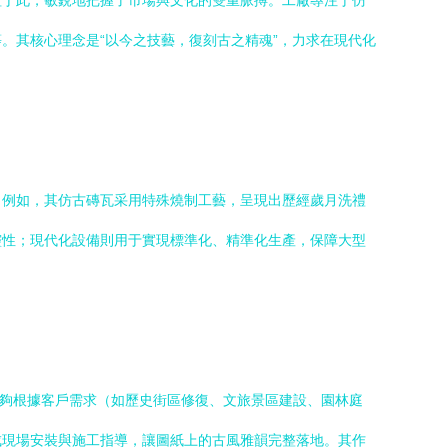
植于此，敏銳地把握了市場與文化的雙重脈搏。工廠專注于仿
。其核心理念是“以今之技藝，復刻古之精魂”，力求在現代化
。例如，其仿古磚瓦采用特殊燒制工藝，呈現出歷經歲月洗禮
靈性；現代化設備則用于實現標準化、精準化生產，保障大型
能夠根據客戶需求（如歷史街區修復、文旅景區建設、園林庭
成現場安裝與施工指導，讓圖紙上的古風雅韻完整落地。其作