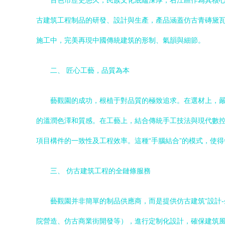
百色市歷史悠久，民族文化底蘊深厚，右江區作為其核
古建筑工程制品的研發、設計與生產，產品涵蓋仿古青磚黛瓦
施工中，完美再現中國傳統建筑的形制、氣韻與細節。
二、 匠心工藝，品質為本
藝觀園的成功，根植于對品質的極致追求。在選材上，
的溫潤色澤和質感。在工藝上，結合傳統手工技法與現代數
項目構件的一致性及工程效率。這種“手腦結合”的模式，使
三、 仿古建筑工程的全鏈條服務
藝觀園并非簡單的制品供應商，而是提供仿古建筑“設計
院營造、仿古商業街開發等），進行定制化設計，確保建筑