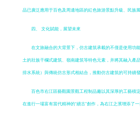
品已廣泛應用于百色及周邊地區的紅色旅游景點升級、民族
四、 文化賦能，展望未來
在文旅融合的大背景下，仿古建筑承載的不僅是使用功
土的壯族干欄式建筑、嶺南建筑等特色元素，并將其融入產
排水系統）與傳統仿古形式相結合，推動仿古建筑的可持續
百色市右江區藝觀園景觀工程制品廠以其深厚的工藝積淀
在進行一場富有當代精神的“續古”創作，為右江之濱增添了