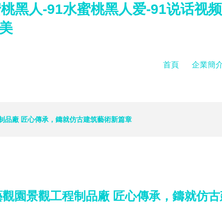
蜜桃黑人-91水蜜桃黑人爱-91说话视频
欧美
首頁
企業簡
制品廠 匠心傳承，鑄就仿古建筑藝術新篇章
藝觀園景觀工程制品廠 匠心傳承，鑄就仿古