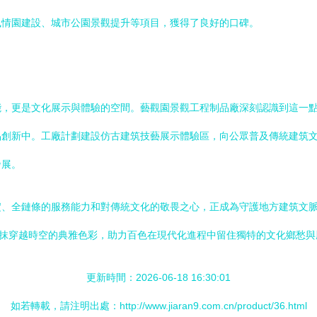
風情園建設、城市公園景觀提升等項目，獲得了良好的口碑。
能，更是文化展示與體驗的空間。藝觀園景觀工程制品廠深刻認識到這一
品創新中。工廠計劃建設仿古建筑技藝展示體驗區，向公眾普及傳統建筑
發展。
、全鏈條的服務能力和對傳統文化的敬畏之心，正成為守護地方建筑文脈
一抹穿越時空的典雅色彩，助力百色在現代化進程中留住獨特的文化鄉愁與
更新時間：2026-06-18 16:30:01
如若轉載，請注明出處：http://www.jiaran9.com.cn/product/36.html