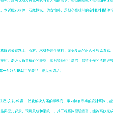
心區域，對展現地方特色風貌有著天然的需求。藝觀園景觀工程制品廠深
、木質雕花構件、石雕欄板、仿古地磚、景觀亭臺樓閣的定制預制構件等
嚴格篩選優質粘土、石材、木材等原生材料，確保制品的耐久性與原真感
控技術。老匠人負責核心的雕刻、塑形等藝術性環節，保留手作的溫度與
得每一件制品既是工業產品，也是藝術品。
-生產-安裝-維護”一體化解決方案的服務商。廠內擁有專業的設計團隊，
風格與歷史背景、環境風貌和諧統一。其工程團隊經驗豐富，能夠高效完