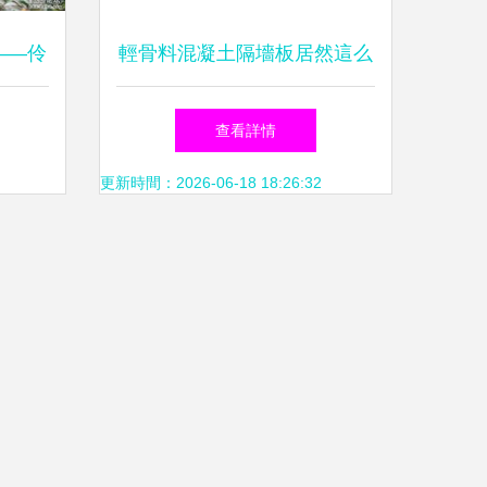
——伶
輕骨料混凝土隔墻板居然這么
飾工程
輕又結實？——揭秘仿古建筑
查看詳情
中的實用之王
更新時間：2026-06-18 18:26:32